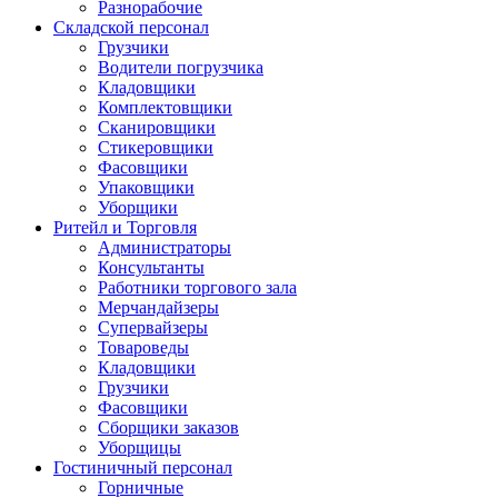
Разнорабочие
Складской персонал
Грузчики
Водители погрузчика
Кладовщики
Комплектовщики
Сканировщики
Стикеровщики
Фасовщики
Упаковщики
Уборщики
Ритейл и Торговля
Администраторы
Консультанты
Работники торгового зала
Мерчандайзеры
Супервайзеры
Товароведы
Кладовщики
Грузчики
Фасовщики
Сборщики заказов
Уборщицы
Гостиничный персонал
Горничные