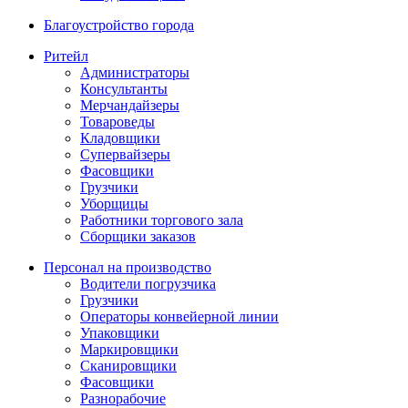
Благоустройство города
Ритейл
Администраторы
Консультанты
Мерчандайзеры
Товароведы
Кладовщики
Супервайзеры
Фасовщики
Грузчики
Уборщицы
Работники торгового зала
Сборщики заказов
Персонал на производство
Водители погрузчика
Грузчики
Операторы конвейерной линии
Упаковщики
Маркировщики
Сканировщики
Фасовщики
Разнорабочие