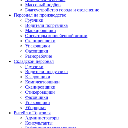
Массовый подбор
Благоустройство города и озеленение
Персонал на производство
Грузчики
Водители погрузчика
Маркировщики
Операторы конвейерной линии
Сканировщики
Упаковщики
Фасовщики
Разнорабочие
Складской персонал
Грузчики
Водители погрузчика
Кладовщики
Комплектовщики
Сканировщики
Стикеровщики
Фасовщики
Упаковщики
Уборщики
Ритейл и Торговля
Администраторы
Консультанты