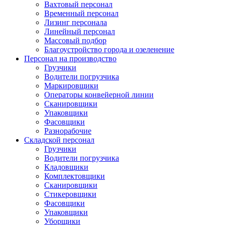
Вахтовый персонал
Временный персонал
Лизинг персонала
Линейный персонал
Массовый подбор
Благоустройство города и озеленение
Персонал на производство
Грузчики
Водители погрузчика
Маркировщики
Операторы конвейерной линии
Сканировщики
Упаковщики
Фасовщики
Разнорабочие
Складской персонал
Грузчики
Водители погрузчика
Кладовщики
Комплектовщики
Сканировщики
Стикеровщики
Фасовщики
Упаковщики
Уборщики