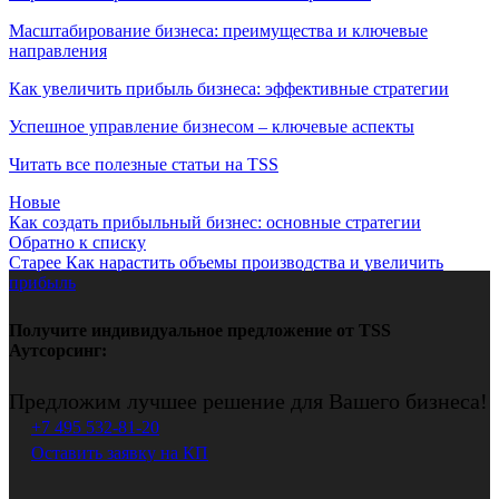
Масштабирование бизнеса: преимущества и ключевые
направления
Как увеличить прибыль бизнеса: эффективные стратегии
Успешное управление бизнесом – ключевые аспекты
Читать все полезные статьи на TSS
Новые
Как создать прибыльный бизнес: основные стратегии
Обратно к списку
Старее
Как нарастить объемы производства и увеличить
прибыль
Получите индивидуальное предложение от TSS
Аутсорсинг:
Предложим лучшее решение для Вашего бизнеса!
+7 495 532-81-20
Оставить заявку на КП