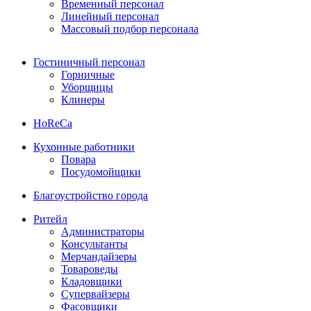
Временный персонал
Линейный персонал
Массовый подбор персонала
Гостиничный персонал
Горничные
Уборщицы
Клинеры
HoReCa
Кухонные работники
Повара
Посудомойщики
Благоустройство города
Ритейл
Администраторы
Консультанты
Мерчандайзеры
Товароведы
Кладовщики
Супервайзеры
Фасовщики