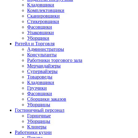
Кладовщики
Комплектовщики
Сканировщики
Стикеровщики
Фасовщики
Упаковщики
Уборщики
Ритейл и Торговля
Администраторы
Консультанты
Работники торгового зала
Мерчандайзеры
Супервайзеры
Товароведы
Кладовщики
Грузчики
Фасовщики
Сборщики заказов
Уборщицы
Гостиничный персонал
Горничные
Уборщицы
Клинеры
Работники кухни
Повара